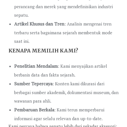
perancang dan merek yang mendefinisikan industri
sepatu.
Artikel Khusus dan Tren
: Analisis mengenai tren
terbaru serta bagaimana sejarah membentuk mode
saat ini.
KENAPA MEMILIH KAMI?
Penelitian Mendalam
: Kami menyajikan artikel
berbasis data dan fakta sejarah.
Sumber Tepercaya
: Konten kami dikurasi dari
berbagai sumber akademik, dokumentasi museum, dan
wawasan para ahli.
Pembaruan Berkala
: Kami terus memperbarui
informasi agar selalu relevan dan up-to-date.
Kami percaya bahwa sepatu lebih dari sekadar aksesori;